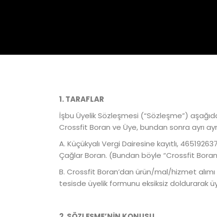
1. TARAFLAR
İşbu Üyelik Sözleşmesi (“Sözleşme”) aşağıda 
Crossfit Boran ve Üye, bundan sonra ayrı ayrı b
A. Küçükyalı Vergi Dairesine kayıtlı, 46519
Çağlar Boran. (Bundan böyle “Crossfit Boran” 
B. Crossfit Boran’dan ürün/mal/hizmet alımı
tesisde üyelik formunu eksiksiz doldurarak üye
2. SÖZLEŞME’NİN KONUSU