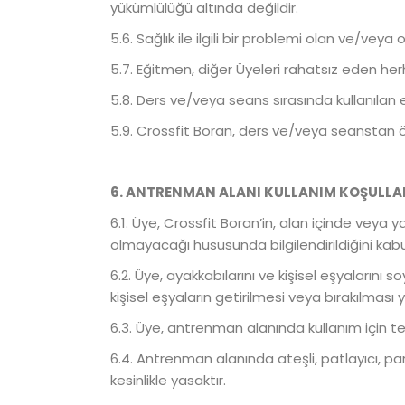
yükümlülüğü altında değildir.
5.6. Sağlık ile ilgili bir problemi olan ve/
5.7. Eğitmen, diğer Üyeleri rahatsız eden herh
5.8. Ders ve/veya seans sırasında kullanılan 
5.9. Crossfit Boran, ders ve/veya seanstan ö
6. ANTRENMAN ALANI KULLANIM KOŞULLA
6.1. Üye, Crossfit Boran’in, alan içinde vey
olmayacağı hususunda bilgilendirildiğini kab
6.2. Üye, ayakkabılarını ve kişisel eşyalarını
kişisel eşyaların getirilmesi veya bırakılma
6.3. Üye, antrenman alanında kullanım için te
6.4. Antrenman alanında ateşli, patlayıcı, par
kesinlikle yasaktır.