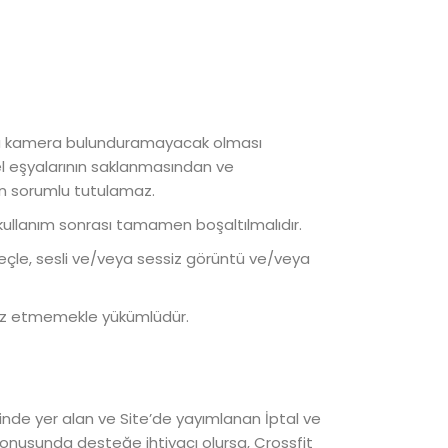
arda kamera bulunduramayacak olması
el eşyalarının saklanmasından ve
an sorumlu tutulamaz.
r kullanım sonrası tamamen boşaltılmalıdır.
reçle, sesli ve/veya sessiz görüntü ve/veya
tsız etmemekle yükümlüdür.
liğinde yer alan ve Site’de yayımlanan İptal ve
k konusunda desteğe ihtiyacı olursa, Crossfit