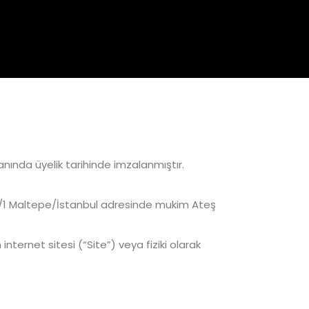
nında üyelik tarihinde imzalanmıştır.
o:8/1 Maltepe/İstanbul adresinde mukim Ateş
ernet sitesi (“Site”) veya fiziki olarak