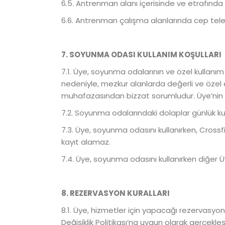
6.5. Antrenman alanı içerisinde ve etrafında s
6.6. Antrenman çalışma alanlarında cep tele
7. SOYUNMA ODASI KULLANIM KOŞULLARI
7.1. Üye, soyunma odalarının ve özel kullan
nedeniyle, mezkur alanlarda değerli ve özel
muhafazasından bizzat sorumludur. Üye’nin 
7.2. Soyunma odalarındaki dolaplar günlük kul
7.3. Üye, soyunma odasını kullanırken, Crossf
kayıt alamaz.
7.4. Üye, soyunma odasını kullanırken diğer 
8. REZERVASYON KURALLARI
8.1. Üye, hizmetler için yapacağı rezervasyonla
Değişiklik Politikası’na uygun olarak gerçekle