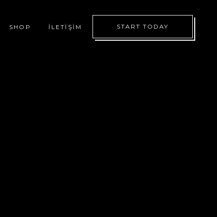
START TODAY
SHOP
İLETIŞIM
İ