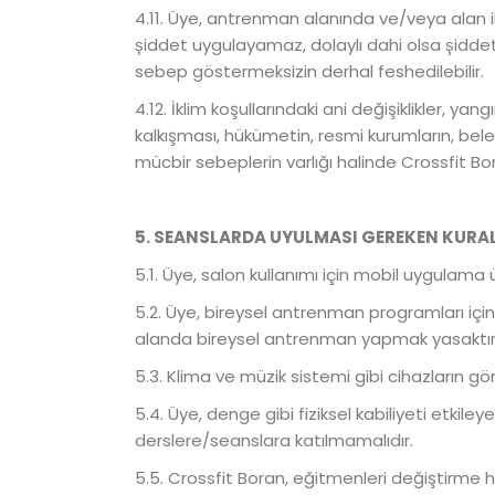
4.11. Üye, antrenman alanında ve/veya alan 
şiddet uygulayamaz, dolaylı dahi olsa şiddet i
sebep göstermeksizin derhal feshedilebilir.
4.12. İklim koşullarındaki ani değişiklikler, y
kalkışması, hükümetin, resmi kurumların, beled
mücbir sebeplerin varlığı halinde Crossfit
5. SEANSLARDA UYULMASI GEREKEN KURA
5.1. Üye, salon kullanımı için mobil uygulama
5.2. Üye, bireysel antrenman programları için
alanda bireysel antrenman yapmak yasaktır
5.3. Klima ve müzik sistemi gibi cihazların gö
5.4. Üye, denge gibi fiziksel kabiliyeti etkile
derslere/seanslara katılmamalıdır.
5.5. Crossfit Boran, eğitmenleri değiştirme 