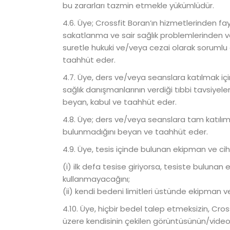
bu zararları tazmin etmekle yükümlüdür.
4.6. Üye; Crossfit Boran’ın hizmetlerinden fay
sakatlanma ve sair sağlık problemlerinden ve b
suretle hukuki ve/veya cezai olarak sorumlu
taahhüt eder.
4.7. Üye, ders ve/veya seanslara katılmak içi
sağlık danışmanlarının verdiği tıbbi tavsiye
beyan, kabul ve taahhüt eder.
4.8. Üye; ders ve/veya seanslara tam katılımı 
bulunmadığını beyan ve taahhüt eder.
4.9. Üye, tesis içinde bulunan ekipman ve cihaz
(i) ilk defa tesise giriyorsa, tesiste buluna
kullanmayacağını;
(ii) kendi bedeni limitleri üstünde ekipman 
4.10. Üye, hiçbir bedel talep etmeksizin, Cr
üzere kendisinin çekilen görüntüsünün/video