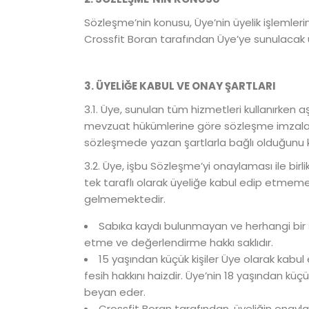
Sözleşme’nin konusu, Üye’nin üyelik işlemler
Crossfit Boran tarafından Üye’ye sunulacak ürü
3. ÜYELİĞE KABUL VE ONAY ŞARTLARI
3.1. Üye, sunulan tüm hizmetleri kullanırken
mevzuat hükümlerine göre sözleşme imzalama
sözleşmede yazan şartlarla bağlı olduğunu ka
3.2. Üye, işbu Sözleşme’yi onaylaması ile birli
tek taraflı olarak üyeliğe kabul edip etmem
gelmemektedir.
Sabıka kaydı bulunmayan ve herhangi bir suç 
etme ve değerlendirme hakkı saklıdır.
15 yaşından küçük kişiler Üye olarak kab
fesih hakkını haizdir. Üye’nin 18 yaşından küçü
beyan eder.
Crossfit Boran tarafından, üyeliğin onayl