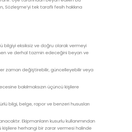
 Sözleşme’yi tek taraflı fesih hakkına
̈ bilgiyi eksiksiz ve doğru olarak vermeyi
aynen ve derhal tazmin edeceğini beyan ve
her zaman değiştirebilir, güncelleyebilir veya
recesine bakılmaksızın üçüncü kişilere
rlü bilgi, belge, rapor ve benzeri hususları
acaktır. Ekipmanların kusurlu kullanımından
 kişilere herhangi bir zarar vermesi halinde