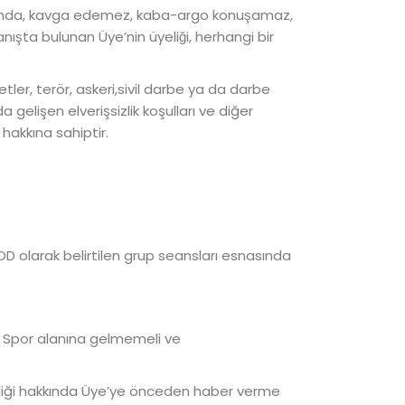
nasında, kavga edemez, kaba-argo konuşamaz,
ışta bulunan Üye’nin üyeliği, herhangi bir
ketler, terör, askeri,sivil darbe ya da darbe
elişen elverişsizlik koşulları ve diğer
hakkına sahiptir.
OD olarak belirtilen grup seansları esnasında
ında Spor alanına gelmemeli ve
şikliği hakkında Üye’ye önceden haber verme