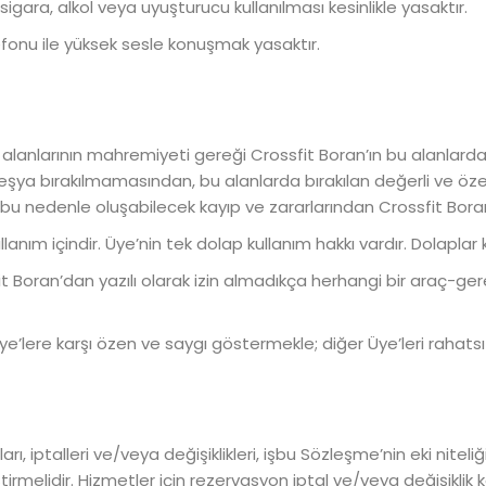
igara, alkol veya uyuşturucu kullanılması kesinlikle yasaktır.
fonu ile yüksek sesle konuşmak yasaktır.
ım alanlarının mahremiyeti gereği Crossfit Boran’ın bu alanl
 eşya bırakılmamasından, bu alanlarda bırakılan değerli ve öz
bu nedenle oluşabilecek kayıp ve zararlarından Crossfit Bor
lanım içindir. Üye’nin tek dolap kullanım hakkı vardır. Dolapla
it Boran’dan yazılı olarak izin almadıkça herhangi bir araç-ge
Üye’lere karşı özen ve saygı göstermekle; diğer Üye’leri raha
rı, iptalleri ve/veya değişiklikleri, işbu Sözleşme’nin eki nite
ştirmelidir. Hizmetler için rezervasyon iptal ve/veya değişikli