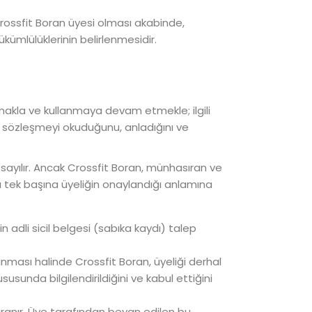
Crossfit Boran üyesi olması akabinde,
kümlülüklerinin belirlenmesidir.
nmakla ve kullanmaya devam etmekle; ilgili
 sözleşmeyi okuduğunu, anladığını ve
ş sayılır. Ancak Crossfit Boran, münhasıran ve
sı tek başına üyeliğin onaylandığı anlamına
in adli sicil belgesi (sabıka kaydı) talep
lunması halinde Crossfit Boran, üyeliği derhal
susunda bilgilendirildiğini ve kabul ettiğini
aranır. Üye tarafından beyan edilen bu