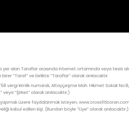
yer alan Taraflar arasında internet ortamında veya tesis ala
irer “Taraf” ve birlikte “Taraflar” olarak anılacaktır.
263758 vergi kimlik numaralı, Altayçeşme Mah. Hikmet Sokak N
veya “Şirket” olarak anılacaktır.)
 yapmak üzere faydalanmak isteyen, www.crossfitboran.com int
liği kabul edilen kişi. (Bundan böyle “Üye” olarak anılacaktır.)