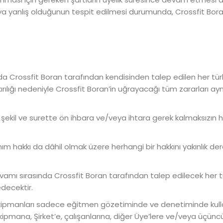
ya yanlış olduğunun tespit edilmesi durumunda, Crossfit Boran,
ında Crossfit Boran tarafından kendisinden talep edilen her türlu
ırılığı nedeniyle Crossfit Boran’in uğrayacağı tüm zararları 
bir şekil ve surette ön ihbara ve/veya ihtara gerek kalmaksızın 
anım hakkı da dâhil olmak üzere herhangi bir hakkını yakınlık de
evamı sırasında Crossfit Boran tarafından talep edilecek her tü
decektir.
kipmanları sadece eğitmen gözetiminde ve denetiminde kullan
ipmana, Şirket’e, çalışanlarına, diğer Üye’lere ve/veya üçüncü