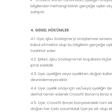
bilgilerden herhangi birinin gerçeğe aykırı ve
sahiptir.
4. GENEL HÜKÜMLER
4.1. Üye, işbu Sözleşme’yi onaylaması sıras
kabul etmekte olup bu bilgilerin gerçeğe ayk
taahhüt eder.
4.2. Şirket, işbu Sözleşme’nin koşullarını hiç
iptal edebilir.
4.3. Üye, üyeliğini veya üyelikten doğan kull
devredemeyecektir.
4.4. Üye; üyelik onayı için ve/veya üyeliğin d
derhal temin ederek Crossfit Boran’a ibraz e
4.5. Üye; Crossfit Boran bünyesindeki tüm e
doğan her türlü sorumluluk Üye’ye ait olup ek