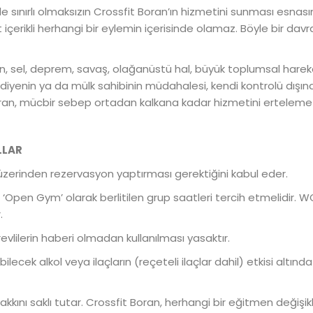
ile sınırlı olmaksızın Crossfit Boran’ın hizmetini sunması es
çerikli herhangi bir eylemin içerisinde olamaz. Böyle bir davran
angın, sel, deprem, savaş, olağanüstü hal, büyük toplumsal hare
iyenin ya da mülk sahibinin müdahalesi, kendi kontrolü dışında g
 Boran, mücbir sebep ortadan kalkana kadar hizmetini erteleme 
LLAR
 üzerinden rezervasyon yaptırması gerektiğini kabul eder.
 ‘Open Gym’ olarak berlitilen grup saatleri tercih etmelidir. W
.
revlilerin haberi olmadan kullanılması yasaktır.
yebilecek alkol veya ilaçların (reçeteli ilaçlar dahil) etkisi alt
hakkını saklı tutar. Crossfit Boran, herhangi bir eğitmen deği