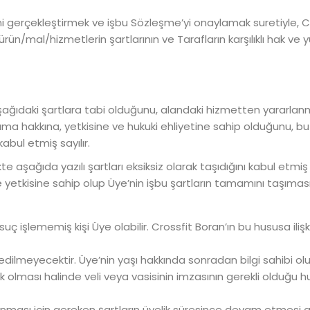
ini gerçekleştirmek ve işbu Sözleşme’yi onaylamak suretiyle, 
n/mal/hizmetlerin şartlarının ve Tarafların karşılıklı hak ve yü
 aşağıdaki şartlara tabi olduğunu, alandaki hizmetten yararla
 hakkına, yetkisine ve hukuki ehliyetine sahip olduğunu, bu
bul etmiş sayılır.
kte aşağıda yazılı şartları eksiksiz olarak taşıdığını kabul etmi
e yetkisine sahip olup Üye’nin işbu şartların tamamını taşıma
işlememiş kişi Üye olabilir. Crossfit Boran’ın bu hususa ilişk
ul edilmeyecektir. Üye’nin yaşı hakkında sonradan bilgi sahibi o
k olması halinde veli veya vasisinin imzasının gerekli olduğu hu
anması için gereken şartların üyelik süresince devam etmesi 