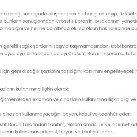
dalandığı süre içinde oluşabilecek herhangi bir kayıp, fiziksel 
unların sonuçlarından Crossfit Boran’in, ortaklarının, yöneticil
 olmadığını ve her ne ad altında olursa olsun hak talebinde 
n gerekli sağlık şartlarını taşıyıp taşımamasından, tıbbi kont
lere uyup uymamasından dolayı Crossfit Boran’ın sorumlu tutul
için gerekli sağlık şartlarını taşıdığını, katılımını engelleyec
ların kullanımına ilişkin olarak;
n eğitmenlerden ekipman ve cihazların kullanımına ilişkin bilgi
ve cihazları kullanmayacağını beyan, kabul ve taahhüt eder.
ossfit Boran tarafından tanıtım, reklam amacı ile ve internet 
sunun kullanılmasını kabul, beyan ve taahhüt eder.