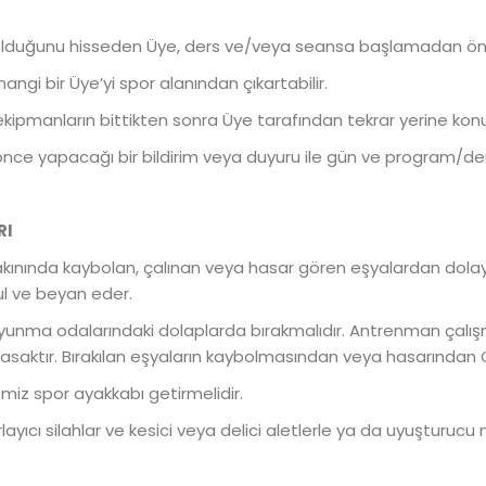
veya olduğunu hisseden Üye, ders ve/veya seansa başlamadan ön
angi bir Üye’yi spor alanından çıkartabilir.
ekipmanların bittikten sonra Üye tarafından tekrar yerine konu
nce yapacağı bir bildirim veya duyuru ile gün ve program/ders
RI
a yakınında kaybolan, çalınan veya hasar gören eşyalardan dola
ul ve beyan eder.
 soyunma odalarındaki dolaplarda bırakmalıdır. Antrenman çalışm
sı yasaktır. Bırakılan eşyaların kaybolmasından veya hasarında
miz spor ayakkabı getirmelidir.
layıcı silahlar ve kesici veya delici aletlerle ya da uyuşturucu 