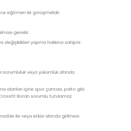
ce eğitmen ile görüşmelidir.
lması gerekir.
 değişiklikleri yapma hakkına sahiptir.
yı sorumluluk veya yükümlük altında
a alanları içine spor çantası, palto gibi
n Crossfit Boran sorumlu tutulamaz.
madde ile veya etkisi altında girilmesi